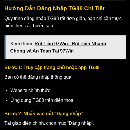
Hướng Dẫn Đăng Nhập TG88 Chi Tiết
Quy trình đăng nhập TG88 rất đơn giản, bạn chỉ cần thực
hiện theo các bước sau:
Xem thêm
Rút Tiền 97Win - Rút Tiền Nhanh
Chóng và An Toàn Tại 97Win
Bước 1: Truy cập trang chủ hoặc app TG88
Bạn có thể đăng nhập thông qua:
Website chính thức
Ứng dụng TG88 trên điện thoại
Bước 2: Nhấn vào nút “Đăng nhập”
Tại giao diện chính, chọn mục “Đăng nhập”.