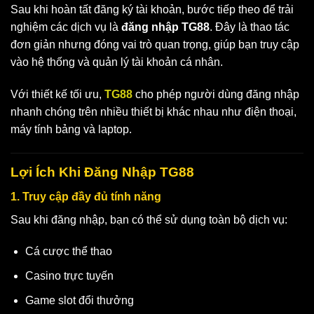
Sau khi hoàn tất đăng ký tài khoản, bước tiếp theo để trải
nghiệm các dịch vụ là
đăng nhập TG88
. Đây là thao tác
đơn giản nhưng đóng vai trò quan trọng, giúp bạn truy cập
vào hệ thống và quản lý tài khoản cá nhân.
Với thiết kế tối ưu,
TG88
cho phép người dùng đăng nhập
nhanh chóng trên nhiều thiết bị khác nhau như điện thoại,
máy tính bảng và laptop.
Lợi Ích Khi Đăng Nhập TG88
1. Truy cập đầy đủ tính năng
Sau khi đăng nhập, bạn có thể sử dụng toàn bộ dịch vụ:
Cá cược thể thao
Casino trực tuyến
Game slot đổi thưởng