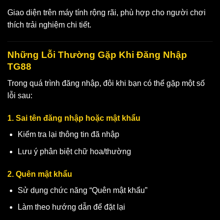
Giao diện trên máy tính rộng rãi, phù hợp cho người chơi
thích trải nghiệm chi tiết.
Những Lỗi Thường Gặp Khi Đăng Nhập
TG88
Trong quá trình đăng nhập, đôi khi bạn có thể gặp một số
lỗi sau:
1. Sai tên đăng nhập hoặc mật khẩu
Kiểm tra lại thông tin đã nhập
Lưu ý phân biệt chữ hoa/thường
2. Quên mật khẩu
Sử dụng chức năng “Quên mật khẩu”
Làm theo hướng dẫn để đặt lại