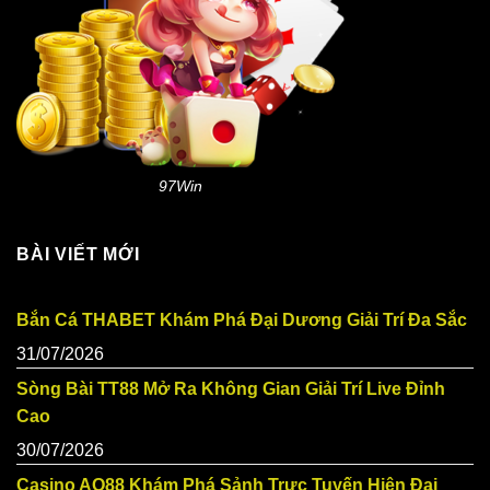
97Win
BÀI VIẾT MỚI
Bắn Cá THABET Khám Phá Đại Dương Giải Trí Đa Sắc
31/07/2026
Sòng Bài TT88 Mở Ra Không Gian Giải Trí Live Đỉnh
Cao
30/07/2026
Casino AO88 Khám Phá Sảnh Trực Tuyến Hiện Đại