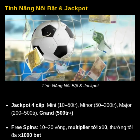
Tính Năng Nổi Bật & Jackpot
Tính Năng Nổi Bật & Jackpot
Jackpot 4 cấp
: Mini (10–50tr), Minor (50–200tr), Major
(200–500tr),
Grand (500tr+)
Free Spins
: 10–20 vòng,
multiplier tới x10
, thưởng tối
đa
x1000 bet