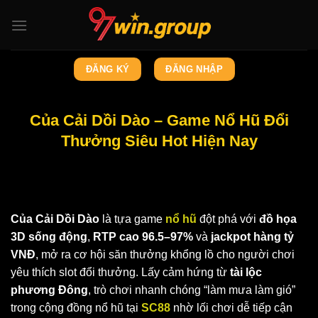
Skip
to
content
ĐĂNG KÝ
ĐĂNG NHẬP
Của Cải Dồi Dào – Game Nổ Hũ Đổi
Thưởng Siêu Hot Hiện Nay
Của Cải Dồi Dào
là tựa game
nổ hũ
đột phá với
đồ họa
3D sống động
,
RTP cao 96.5–97%
và
jackpot hàng tỷ
VNĐ
, mở ra cơ hội săn thưởng khổng lồ cho người chơi
yêu thích slot đổi thưởng. Lấy cảm hứng từ
tài lộc
phương Đông
, trò chơi nhanh chóng “làm mưa làm gió”
trong cộng đồng nổ hũ tại
SC88
nhờ lối chơi dễ tiếp cận