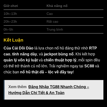
Giờ chơi
Khả năng nổ
10h–13h
Cao
20h–23h
Rất cao
0h–5h
Trung bình
Kết Luận
Của Cải Dồi Dào
là lựa chọn nổ hũ đáng thử nhờ
RTP
cao
,
tính năng dày
, và
jackpot bùng nổ
. Khi kết hợp
quản lý vốn kỷ luật
và
chiến thuật hợp lý
, mỗi spin đều
có thể trở thành cú nổ lớn. Trải nghiệm ngay tại
SC88
và
chúc bạn
nổ hũ thật đã – lộc về đầy tay
!
Xem thêm
Đăng Nhập TG88 Nhanh Chóng –
Hướng Dẫn Chi Tiết & An Toàn