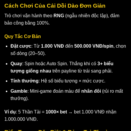
Cách Chơi Của Cải Dồi Dào Đơn Giản
Trò chơi vận hành theo
RNG
(ngẫu nhiên độc lập), đảm
bảo công bằng 100%.
Quy Tắc Cơ Bản
Đặt cược
: Từ
1.000 VNĐ
đến
500.000 VNĐ/spin
, chọn
số dòng (20–50).
Quay
: Spin hoặc Auto Spin. Thắng khi có
3+ biểu
tượng giống nhau
trên payline từ trái sang phải.
Tính thưởng
: Hệ số biểu tượng × mức cược.
Gamble
: Mini-game đoán màu để
nhân đôi
(rủi ro mất
thưởng).
Ví dụ
: 5 Thần Tài =
1000× bet
→ bet 1.000 VNĐ nhận
1.000.000 VNĐ.