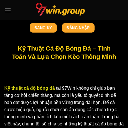
Skip
to
content
ĐĂNG KÝ
ĐĂNG NHẬP
Kỹ Thuật Cá Độ Bóng Đá – Tính
Toán Và Lựa Chọn Kèo Thông Minh
Kỹ thuật cá độ bóng đá
tại 97Win không chỉ giúp bạn
tăng cơ hội chiến thắng, mà còn là yếu tố quyết định để
bạn đạt được lợi nhuận bền vững trong dài hạn. Để cá
cược hiệu quả, người chơi cần áp dụng các chiến lược
thông minh và phân tích kèo một cách cẩn thận. Trong bài
viết này, chúng tôi sẽ chia sẻ những kỹ thuật cá độ bóng đá