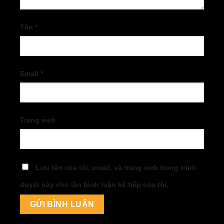
Tên
*
Email
*
Trang web
Lưu tên của tôi, email, và trang web trong trình
duyệt này cho lần bình luận kế tiếp của tôi.