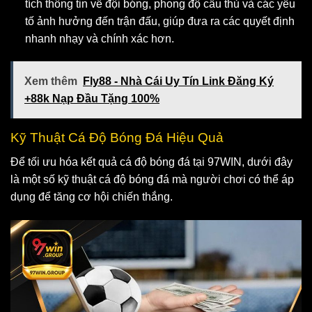
tích thông tin về đội bóng, phong độ cầu thủ và các yếu
tố ảnh hưởng đến trận đấu, giúp đưa ra các quyết định
nhanh nhạy và chính xác hơn.
Xem thêm
Fly88 - Nhà Cái Uy Tín Link Đăng Ký
+88k Nạp Đầu Tặng 100%
Kỹ Thuật Cá Độ Bóng Đá Hiệu Quả
Để tối ưu hóa kết quả cá độ bóng đá tại 97WIN, dưới đây
là một số kỹ thuật cá độ bóng đá mà người chơi có thể áp
dụng để tăng cơ hội chiến thắng.