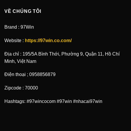
VỀ CHÚNG TÔI
Brand : 97Win
Website :
https://97win.co.com/
Địa chỉ :
195/5A Bình Thới, Phường 9, Quận 11, Hồ Chí
Minh, Việt Nam
Điện thoại :
̣0958856879
Zipcode : 70000
Hashtags: #97wincocom #97win #nhacai97win