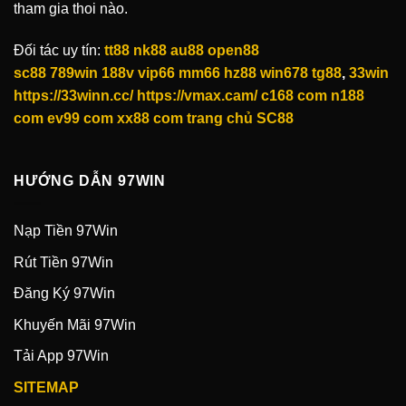
tham gia thoi nào.
Đối tác uy tín:
tt88
nk88
au88
open88
sc88
789win
188v
vip66
mm66
hz88
win678
tg88
,
33win
https://33winn.cc/
https://vmax.cam/
c168 com
n188
com
ev99 com
xx88 com
trang chủ SC88
HƯỚNG DẪN 97WIN
Nạp Tiền 97Win
Rút Tiền 97Win
Đăng Ký 97Win
Khuyến Mãi 97Win
Tải App 97Win
SITEMAP