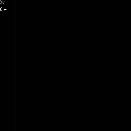
sức
ủ –