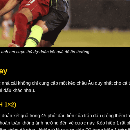
 anh em cược thủ dự đoán kết quả để ăn thưởng
ay
c nhà cái không chỉ cung cấp một kèo châu Âu duy nhất cho cả t
hi đấu khác nhau.
H 1×2)
đoán kết quả trong 45 phút đầu tiên của trận đấu (cộng thêm t
sẽ hoàn toàn không ảnh hưởng đến vé cược này. Kèo hiệp 1 rất 