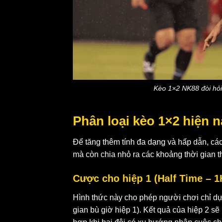
Kèo 1×2 NK88 đòi hỏi
Phân loại kèo 1×2 hiện n
Để tăng thêm tính đa dạng và hấp dẫn, cá
mà còn chia nhỏ ra các khoảng thời gian t
Cược cho hiệp 1 (Half Time – 1
Hình thức này cho phép người chơi chỉ dự 
gian bù giờ hiệp 1). Kết quả của hiệp 2 