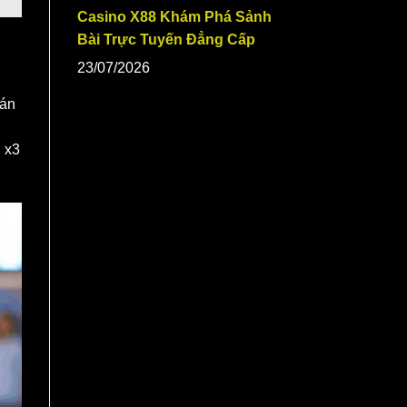
Casino X88 Khám Phá Sảnh
Bài Trực Tuyến Đẳng Cấp
23/07/2026
oán
, x3