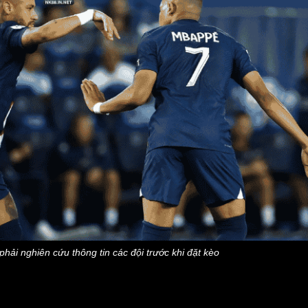
hải nghiên cứu thông tin các đội trước khi đặt kèo