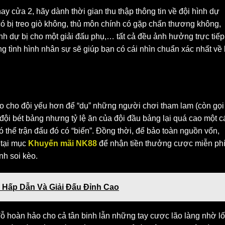
y cửa 2, hãy dành thời gian thu thập thông tin về đội hình dự
có bị treo giò không, thủ môn chính có gặp chấn thương không,
h dự bị cho một giải đấu phụ,… tất cả đều ảnh hưởng trực tiếp
 tình hình nhân sự sẽ giúp bạn có cái nhìn chuẩn xác nhất về 
ao cho đội yếu hơn để “dụ” những người chơi tham lam (còn gọi
 đội bét bảng nhưng tỷ lệ ăn của đội đầu bảng lại quá cao một 
có thể trận đấu đó có “biến”. Đồng thời, để bảo toàn nguồn vốn,
 tại mục
Khuyến mãi NK88
để nhận tiền thưởng cược miễn phí
nh soi kèo.
 Hấp Dẫn Và Giải Đấu Đỉnh Cao
ỗ hoàn hảo cho cả tân binh lẫn những tay cược lão làng nhờ lố