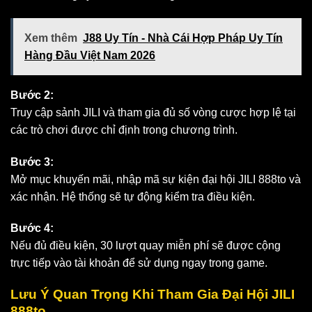
Xem thêm
J88 Uy Tín - Nhà Cái Hợp Pháp Uy Tín
Hàng Đầu Việt Nam 2026
Bước 2:
Truy cập sảnh JILI và tham gia đủ số vòng cược hợp lệ tại
các trò chơi được chỉ định trong chương trình.
Bước 3:
Mở mục khuyến mãi, nhập mã sự kiện đại hội JILI 888to và
xác nhận. Hệ thống sẽ tự động kiểm tra điều kiện.
Bước 4:
Nếu đủ điều kiện, 30 lượt quay miễn phí sẽ được cộng
trực tiếp vào tài khoản để sử dụng ngay trong game.
Lưu Ý Quan Trọng Khi Tham Gia Đại Hội JILI
888to