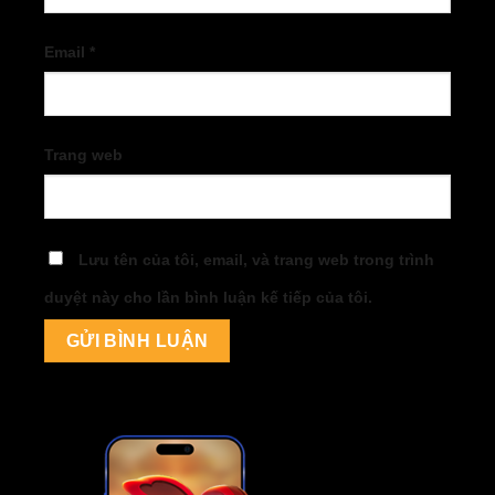
Email
*
Trang web
Lưu tên của tôi, email, và trang web trong trình
duyệt này cho lần bình luận kế tiếp của tôi.