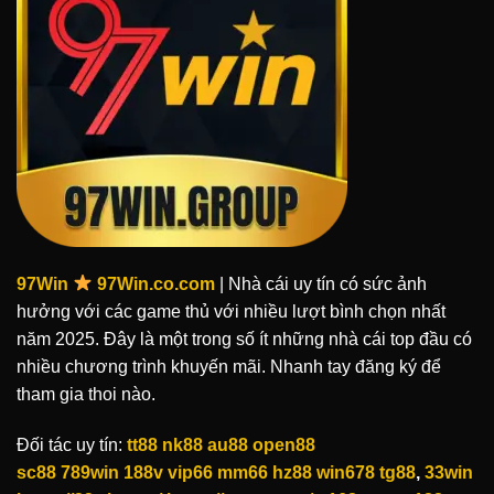
97Win
97Win.co.com
| Nhà cái uy tín có sức ảnh
hưởng với các game thủ với nhiều lượt bình chọn nhất
năm 2025. Đây là một trong số ít những nhà cái top đầu có
nhiều chương trình khuyến mãi. Nhanh tay đăng ký để
tham gia thoi nào.
Đối tác uy tín:
tt88
nk88
au88
open88
sc88
789win
188v
vip66
mm66
hz88
win678
tg88
,
33win