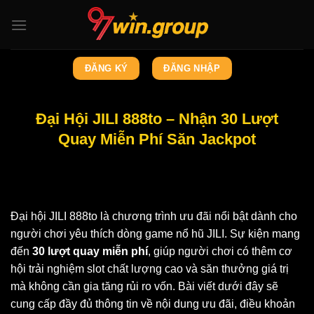
Skip
to
content
ĐĂNG KÝ
ĐĂNG NHẬP
Đại Hội JILI 888to – Nhận 30 Lượt
Quay Miễn Phí Săn Jackpot
Đại hội JILI 888to là chương trình ưu đãi nổi bật dành cho
người chơi yêu thích dòng game nổ hũ JILI. Sự kiện mang
đến
30 lượt quay miễn phí
, giúp người chơi có thêm cơ
hội trải nghiệm slot chất lượng cao và săn thưởng giá trị
mà không cần gia tăng rủi ro vốn. Bài viết dưới đây sẽ
cung cấp đầy đủ thông tin về nội dung ưu đãi, điều khoản