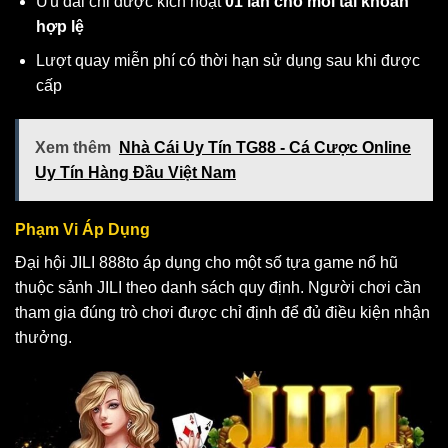
Ưu đãi chỉ được kích hoạt
01 lần cho mỗi tài khoản
hợp lệ
Lượt quay miễn phí có thời hạn sử dụng sau khi được
cấp
Xem thêm
Nhà Cái Uy Tín TG88 - Cá Cược Online
Uy Tín Hàng Đầu Việt Nam
Phạm Vi Áp Dụng
Đại hội JILI 888to áp dụng cho một số tựa game nổ hũ
thuộc sảnh JILI theo danh sách quy định. Người chơi cần
tham gia đúng trò chơi được chỉ định để đủ điều kiện nhận
thưởng.