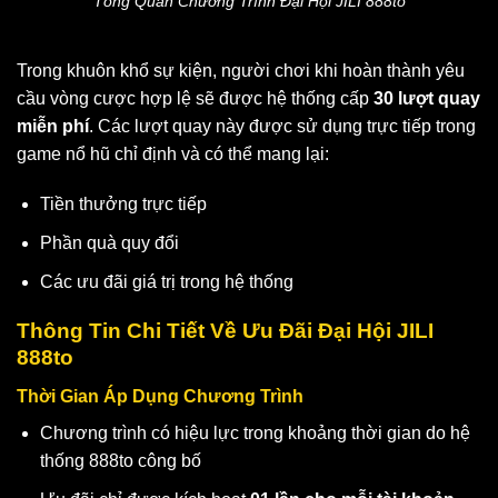
Tổng Quan Chương Trình Đại Hội JILI 888to
Trong khuôn khổ sự kiện, người chơi khi hoàn thành yêu
cầu vòng cược hợp lệ sẽ được hệ thống cấp
30 lượt quay
miễn phí
. Các lượt quay này được sử dụng trực tiếp trong
game nổ hũ chỉ định và có thể mang lại:
Tiền thưởng trực tiếp
Phần quà quy đổi
Các ưu đãi giá trị trong hệ thống
Thông Tin Chi Tiết Về Ưu Đãi Đại Hội JILI
888to
Thời Gian Áp Dụng Chương Trình
Chương trình có hiệu lực trong khoảng thời gian do hệ
thống 888to công bố