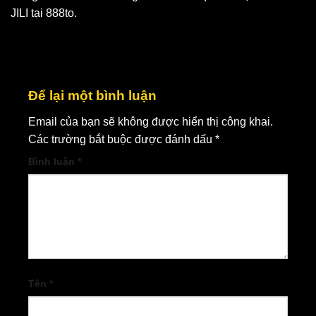
JILI tại 888to.
Để lại một bình luận
Email của bạn sẽ không được hiển thị công khai.
Các trường bắt buộc được đánh dấu
*
Bình luận
*
Tên
*