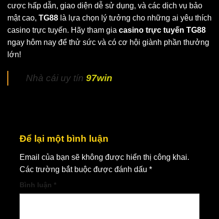
cược hấp dẫn, giao diện dễ sử dụng, và các dịch vụ bảo
mật cao,
TG88
là lựa chọn lý tưởng cho những ai yêu thích
casino trực tuyến. Hãy tham gia
casino trực tuyến TG88
ngay hôm nay để thử sức và có cơ hội giành phần thưởng
lớn!
Nhà cái uy tín
97win
Để lại một bình luận
Email của bạn sẽ không được hiển thị công khai.
Các trường bắt buộc được đánh dấu
*
Bình luận
*