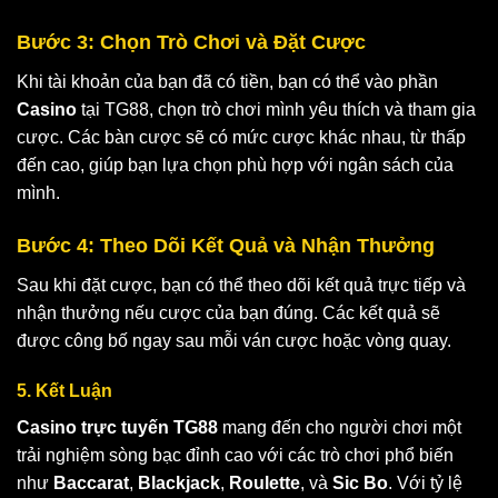
Bước 3: Chọn Trò Chơi và Đặt Cược
Khi tài khoản của bạn đã có tiền, bạn có thể vào phần
Casino
tại TG88, chọn trò chơi mình yêu thích và tham gia
cược. Các bàn cược sẽ có mức cược khác nhau, từ thấp
đến cao, giúp bạn lựa chọn phù hợp với ngân sách của
mình.
Bước 4: Theo Dõi Kết Quả và Nhận Thưởng
Sau khi đặt cược, bạn có thể theo dõi kết quả trực tiếp và
nhận thưởng nếu cược của bạn đúng. Các kết quả sẽ
được công bố ngay sau mỗi ván cược hoặc vòng quay.
5.
Kết Luận
Casino trực tuyến TG88
mang đến cho người chơi một
trải nghiệm sòng bạc đỉnh cao với các trò chơi phổ biến
như
Baccarat
,
Blackjack
,
Roulette
, và
Sic Bo
. Với tỷ lệ