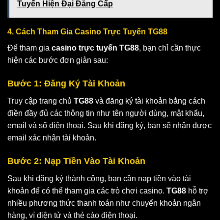
Tuyến Hiện Đại Đẳng Cấp
4.
Cách Tham Gia Casino Trực Tuyến TG88
Để tham gia
casino trực tuyến TG88
, bạn chỉ cần thực
hiện các bước đơn giản sau:
Bước 1: Đăng Ký Tài Khoản
Truy cập trang chủ
TG88
và đăng ký tài khoản bằng cách
điền đầy đủ các thông tin như tên người dùng, mật khẩu,
email và số điện thoại. Sau khi đăng ký, bạn sẽ nhận được
email xác nhận tài khoản.
Bước 2: Nạp Tiền Vào Tài Khoản
Sau khi đăng ký thành công, bạn cần nạp tiền vào tài
khoản để có thể tham gia các trò chơi casino.
TG88
hỗ trợ
nhiều phương thức thanh toán như chuyển khoản ngân
hàng, ví điện tử và thẻ cào điện thoại.