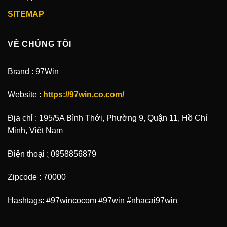
SITEMAP
VỀ CHÚNG TÔI
Brand : 97Win
Website :
https://97win.co.com/
Địa chỉ :
195/5A Bình Thới, Phường 9, Quận 11, Hồ Chí
Minh, Việt Nam
Điện thoại :
̣0958856879
Zipcode : 70000
Hashtags: #97wincocom #97win #nhacai97win