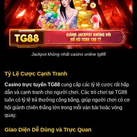
Jackpot khủng nhất casino online tg88
Tỷ Lệ Cược Cạnh Tranh
Casino trực tuyến TG88
cung cấp các tỷ lệ cược rất hấp
dẫn và cạnh tranh cho người chơi. Các trò chơi tại TG88
luôn có tỷ lệ trả thưởng công bằng, giúp người chơi có cơ
hội giành chiến thắng lớn trong mỗi ván bài hoặc vòng
quay.
Giao Diện Dễ Dùng và Trực Quan