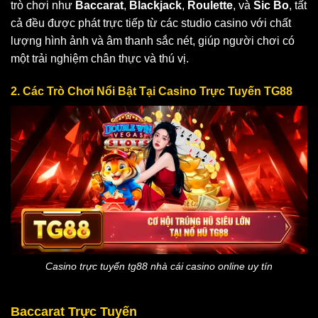
trò chơi như
Baccarat
,
Blackjack
,
Roulette
, và
Sic Bo
, tất
cả đều được phát trực tiếp từ các studio casino với chất
lượng hình ảnh và âm thanh sắc nét, giúp người chơi có
một trải nghiệm chân thực và thú vị.
2.
Các Trò Chơi Nổi Bật Tại Casino Trực Tuyến TG88
Casino trực tuyến tg88 nhà cái casino online uy tín
Baccarat Trực Tuyến