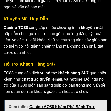
thể yên tâm khi tham gia cá cược tại TG88 mà không lo
ngại về vấn đề bảo mật.
Khuyến Mãi Hấp Dẫn
Casino TG88
cung cấp nhiều chương trình
khuyến mãi
hấp dẫn cho người chơi, bao gồm thưởng đăng ký, hoàn
tiền, và các ưu đãi khác. Những chương trình này giúp bạn
có thêm cơ hội giành chiến thắng mà không cần phải đặt
cược quá nhiều.
Hỗ Trợ Khách Hàng 24/7
TG88 cung cấp dịch vụ
hỗ trợ khách hàng 24/7
qua nhiều
kênh như
chat trực tuyến
,
email
, và
hotline
. Đội ngũ hỗ
trợ của TG88 luôn sẵn sàng giúp đỡ bạn trong mọi vấn đề
liên quan đến tài khoản, giao dịch hoặc trò chơi.
Xem thêm
Casino AO88 Khám Phá Sảnh Trực