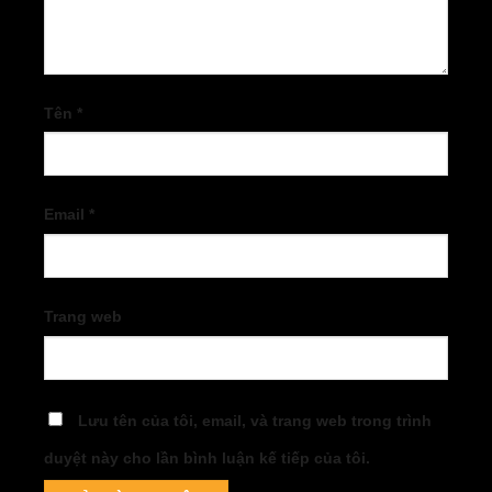
Tên
*
Email
*
Trang web
Lưu tên của tôi, email, và trang web trong trình
duyệt này cho lần bình luận kế tiếp của tôi.