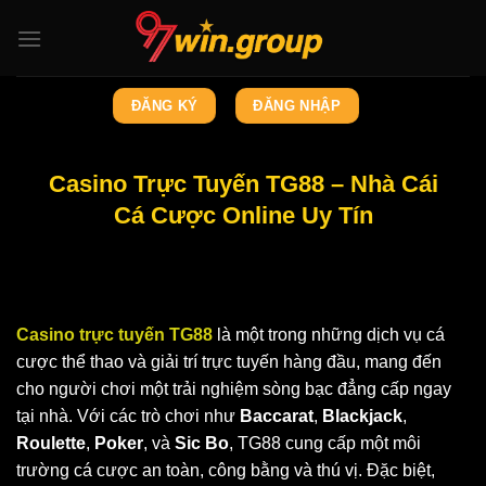
Skip
to
content
ĐĂNG KÝ
ĐĂNG NHẬP
Casino Trực Tuyến TG88 – Nhà Cái
Cá Cược Online Uy Tín
Casino trực tuyến TG88
là một trong những dịch vụ cá
cược thể thao và giải trí trực tuyến hàng đầu, mang đến
cho người chơi một trải nghiệm sòng bạc đẳng cấp ngay
tại nhà. Với các trò chơi như
Baccarat
,
Blackjack
,
Roulette
,
Poker
, và
Sic Bo
, TG88 cung cấp một môi
trường cá cược an toàn, công bằng và thú vị. Đặc biệt,