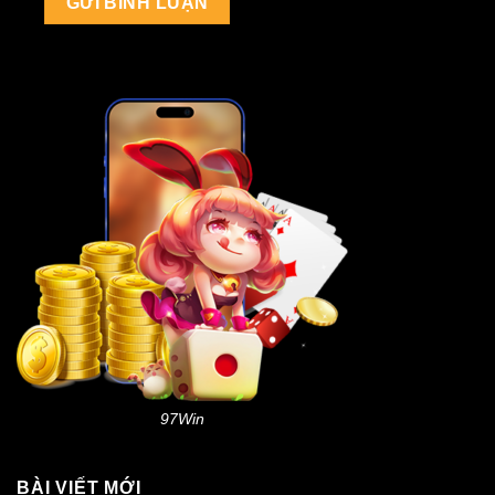
97Win
BÀI VIẾT MỚI