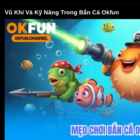
Vũ Khí Và Kỹ Năng Trong Bắn Cá Okfun