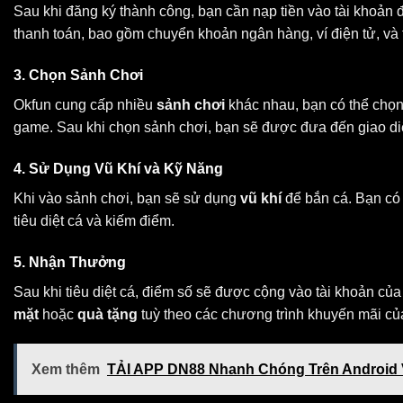
Sau khi đăng ký thành công, bạn cần nạp tiền vào tài khoản 
thanh toán, bao gồm chuyển khoản ngân hàng, ví điện tử, và 
3. Chọn Sảnh Chơi
Okfun cung cấp nhiều
sảnh chơi
khác nhau, bạn có thể chọn
game. Sau khi chọn sảnh chơi, bạn sẽ được đưa đến giao d
4. Sử Dụng Vũ Khí và Kỹ Năng
Khi vào sảnh chơi, bạn sẽ sử dụng
vũ khí
để bắn cá. Bạn có 
tiêu diệt cá và kiếm điểm.
5. Nhận Thưởng
Sau khi tiêu diệt cá, điểm số sẽ được cộng vào tài khoản củ
mặt
hoặc
quà tặng
tuỳ theo các chương trình khuyến mãi của
Xem thêm
TẢI APP DN88 Nhanh Chóng Trên Android 