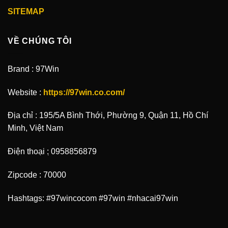
SITEMAP
VỀ CHÚNG TÔI
Brand : 97Win
Website :
https://97win.co.com/
Địa chỉ :
195/5A Bình Thới, Phường 9, Quận 11, Hồ Chí
Minh, Việt Nam
Điện thoại :
̣0958856879
Zipcode : 70000
Hashtags: #97wincocom #97win #nhacai97win