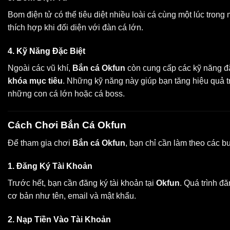
Bom điện tử có thể tiêu diệt nhiều loài cá cùng một lúc tron
thích hợp khi đối diện với đàn cá lớn.
4. Kỹ Năng Đặc Biệt
Ngoài các vũ khí,
Bắn cá Okfun
còn cung cấp các kỹ năng đ
khóa mục tiêu
. Những kỹ năng này giúp bạn tăng hiệu quả tron
những con cá lớn hoặc cá boss.
Cách Chơi Bắn Cá Okfun
Để tham gia chơi
Bắn cá Okfun
, bạn chỉ cần làm theo các 
1. Đăng Ký Tài Khoản
Trước hết, bạn cần đăng ký tài khoản tại
Okfun
. Quá trình đă
cơ bản như tên, email và mật khẩu.
2. Nạp Tiền Vào Tài Khoản